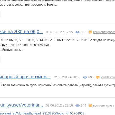
ыставка, вокзал или аэропорт. Зоота...
иси на ЭКГ на 06,0...
05.07.2012 в 17:55
906
комментирова
 ЭКГ на 06,06,12 — 10,06,12-14.06.12-18.06.12-22.06.12-26.06.12 скидка на в
 руб. против бешенства -150 руб.
ействует весь...
инарный врач.возмож...
22.06.2012 в 10:06
895
комменти
й врач.возможно выпускник,можно без опыта работы(научим), работа сутки т
ity/user/veterinar...
08.06.2012 в 22:16
944
комментирова
er/veterinar/?do=read&thread=2313320&topic_id=51704013