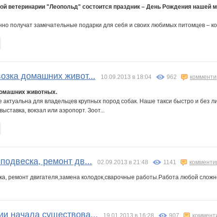
ной ветеринарии "Леопольд" состоится праздник – День Рождения нашей 
но получат замечательные подарки для себя и своих любимых питомцев – корм
озка домашних живот...
10.09.2013 в 18:04
962
комменти
домашних животных.
 актуальна для владельцев крупных пород собак. Наше такси быстро и без ли
ыставка, вокзал или аэропорт. Зоот...
подвеска, ремонт дв...
02.09.2013 в 21:48
1141
комменти
ка, ремонт двигателя,замена колодок,сварочные работы.Работа любой сложн
ии начала существова...
19.01.2013 в 16:28
907
коммент