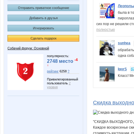
Леополь
Отправить приватное сообщение
была в т
Добавить в друзья
пироплаз
сих пор не решили ст
Игнорировать
полностью
Сделать подарок
sunhea
Собачий форум: Основной
обрабаты
одна соб
популярность:
-4
2748 место
↓
IgorS
рейтинг
6258
?
Класс! М
Привилегированный
пользователь
2
уровня
Скидка выходно
"СКИДКА ВЫХОДНОГО 
Каждое воскресенье ски
стоимость кастрации, с