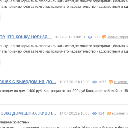
кошку нельзя кормить вискасом или китикетом,не можете опредилить,больно 
лать прививки,считаете,что кастрация-это издевательство над животным и т.д.
те,что кошку нельзя...
07.12.2012 в 00:13
883
комментиро
кошку нельзя кормить вискасом или китикетом,не можете опредилить,больно 
лать прививки,считаете,что кастрация-это издевательство над животным и т.д.
шек с выездом на до...
19.07.2012 в 13:20
1057
коммент
ыездом на дом- 1400 руб. Кастрация котов- 800 руб Кастрация кобелей от 150
озка домашних живот...
14.07.2012 в 16:05
924
комменти
омашних животных.
 актуальна для владельцев крупных пород собак. Наше такси быстро и без ли