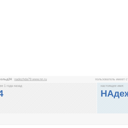
польд24
:
nadezhda79.www.nn.ru
пользователь имеет 
е 1 года назад
настоящее имя:
4
НАдеж