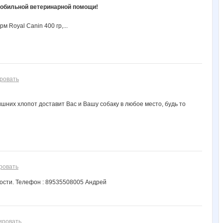
мобильной ветеринарной помощи!
 Royal Canin 400 гр,...
ровать
шних хлопот доставит Вас и Вашу собаку в любое место, будь то
ровать
ости. Телефон : 89535508005 Андрей
ировать