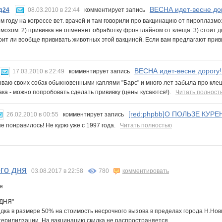
ВЕСНА идет-весне дор
д24
08.03.2010 в 22:44
комментирует запись
ом году на когрессе вет. врачей и там говорили про вакцинацию от пироплазм
мозом. 2) прививка не отменяет обработку фронтлайном от клеща. 3) стоит д
оит ли вообще прививать животных этой вакциной. Если вам предлагают прив
ВЕСНА идет-весне дорогу!!
17.03.2010 в 22:49
комментирует запись
ваю своих собак обыкновенными каплями "Барс" и много лет забыла про клещей
ака - можно попробовать сделать прививку (цены кусаются!).
Читать полност
[red:phpbb]О ПОЛЬЗЕ КУРЕНИ
26.02.2010 в 00:55
комментирует запись
не понравилось! Не курю уже с 1997 года.
Читать полностью
го дня
03.08.2017 в 22:58
780
комментировать
ДНЯ"
дка в размере 50% на стоимость несрочного вызова в пределах города Н.Новг
терилилзации. На вакцинацию скидка не распространяется.