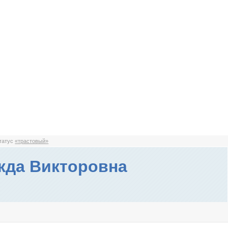
статус
«трастовый»
да Викторовна