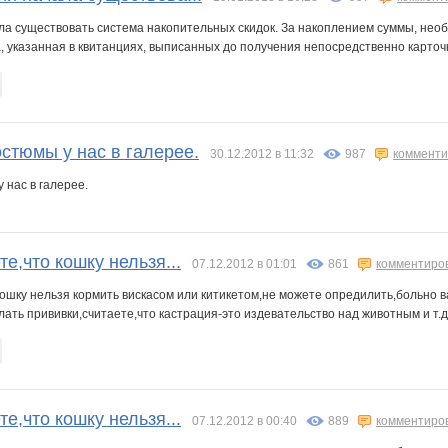
ла существовать система накопительных скидок. За накоплением суммы, нео
 указанная в квитанциях, выписанных до получения непосредственно карточки
стюмы у нас в галерее.
30.12.2012 в 11:32
987
комменти
 нас в галерее.
те,что кошку нельзя...
07.12.2012 в 01:01
861
комментиро
кошку нельзя кормить вискасом или китикетом,не можете опредилить,больно 
лать прививки,считаете,что кастрация-это издевательство над животным и т.д.
те,что кошку нельзя...
07.12.2012 в 00:40
889
комментиро