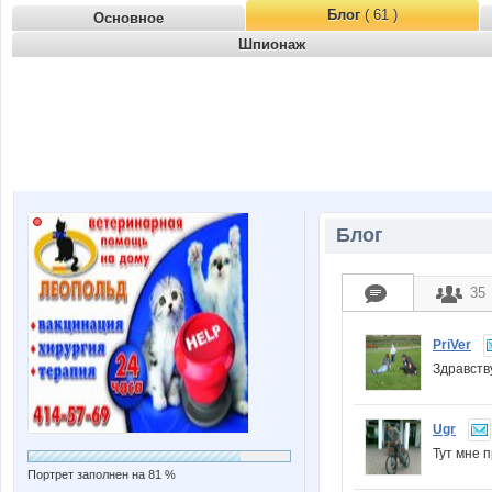
Блог
( 61 )
Основное
Шпионаж
Блог
35
PriVer
Здравств
Ugr
Тут мне 
Портрет заполнен на 81 %