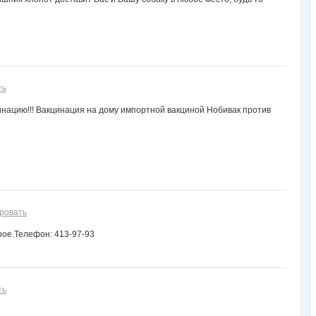
ть
акцинацию!!! Вакцинация на дому импортной вакциной Нобивак против
ровать
рое.Телефон: 413-97-93
ть