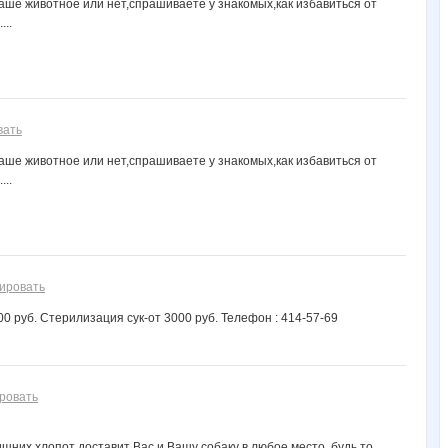
ваше животное или нет,спрашиваете у знакомых,как избавиться от
...
вать
ваше животное или нет,спрашиваете у знакомых,как избавиться от
...
ировать
0 руб. Стерилизация сук-от 3000 руб. Телефон : 414-57-69
ровать
шних хлопот доставит Вас и Вашу собаку в любое место, будь то