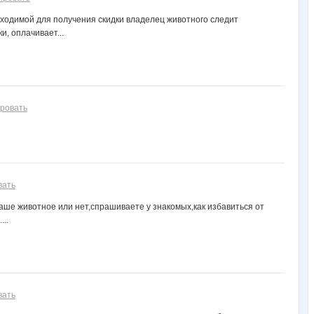
бходимой для получения скидки владелец животного следит
, оплачивает...
ровать
вать
ваше животное или нет,спрашиваете у знакомых,как избавиться от
...
вать