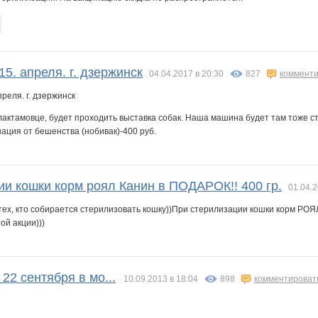
15. апреля. г. дзержинск
04.04.2017 в 20:30
827
комменти
олактамовце, будет проходить выставка собак. Наша машина будет там тоже с
нация от бешенства (нобивак)-400 руб.
ии кошки корм роял Канин в ПОДАРОК!! 400 гр.
01.04.2
тех, кто собирается стерилизовать кошку))При стерилизации кошки корм РОЯ
ой акции)))
 22 сентября в мо...
10.09.2013 в 18:04
898
комментироват