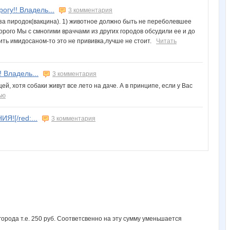
огу!! Владель...
3 комментария
оза пиродок(вакцина). 1) животное должно быть не переболевшее
орого Мы с смногими враччами из других городов обсудили ее и до
ить имидосаном-то это не прививка,лучше не стоит.
Читать
 Владель...
3 комментария
, хотя собаки живут все лето на даче. А в принципе, если у Вас
ью
Я![/red:...
3 комментария
орода т.е. 250 руб. Соответсвенно на эту сумму уменьшается