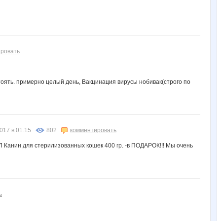
ровать
тоять. примерно целый день, Вакцинация вирусы нобивак(строго по
017 в 01:15
802
комментировать
Л Канин для стерилизованных кошек 400 гр. -в ПОДАРОК!!! Мы очень
ь