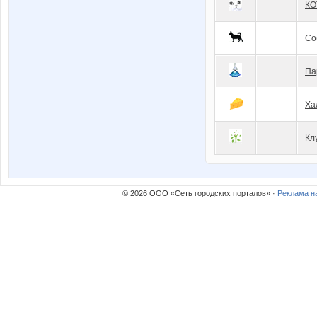
КО
Со
Па
Ха
Кл
© 2026 ООО «Сеть городских порталов» ·
Реклама н