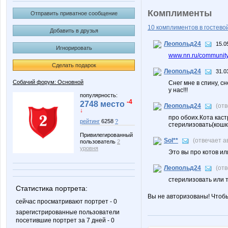
Комплименты
Отправить приватное сообщение
10 комплиментов в гостевой
Добавить в друзья
Леопольд24
15.0
Игнорировать
www.nn.ru/community/
Сделать подарок
Леопольд24
31.0
Собачий форум: Основной
Снег мне в спину, сн
у нас!!!
популярность:
-4
2748 место
Леопольд24
(от
↓
про обоих.Кота каст
рейтинг
6258
?
стерилизовать(кошк
Привилегированный
Sol**
(отвечает 
пользователь
2
уровня
Это вы про котов ил
Леопольд24
(от
стерилизовать или т
Статистика портрета:
Вы не авторизованы! Чтоб
сейчас просматривают портрет - 0
зарегистрированные пользователи
посетившие портрет за 7 дней - 0