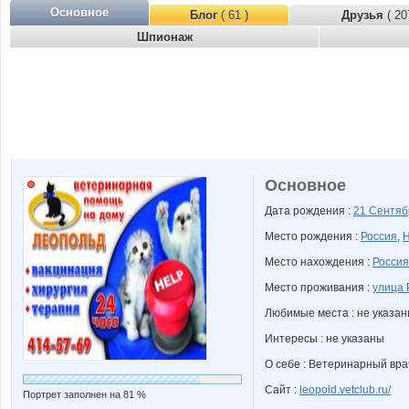
Основное
Блог
( 61 )
Друзья
( 20
Шпионаж
Основное
Дата рождения :
21 Сентя
Место рождения :
Россия
,
Н
Место нахождения :
Россия
Место проживания :
улица 
Любимые места : не указа
Интересы : не указаны
О себе : Ветеринарный вра
Сайт :
leopold.vetclub.ru/
Портрет заполнен на 81 %